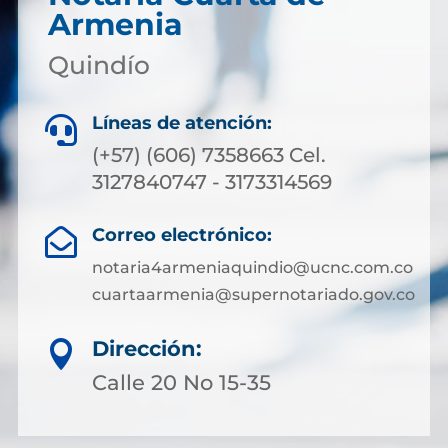
Armenia
Quindío
Líneas de atención:

(+57) (606) 7358663 Cel.
3127840747 - 3173314569
Correo electrónico:

notaria4armeniaquindio@ucnc.com.co
cuartaarmenia@supernotariado.gov.co
Dirección:

Calle 20 No 15-35