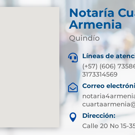
Notaría Cu
Armenia
Quindío
Líneas de atenc

(+57) (606) 7358
3173314569
Correo electrón

notaria4armeni
cuartaarmenia@
Dirección:

Calle 20 No 15-3