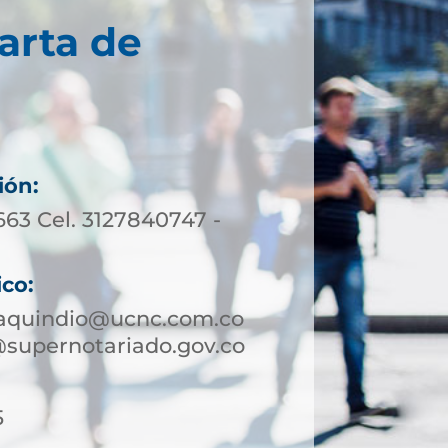
arta de
ión:
663 Cel. 3127840747 -
ico:
aquindio@ucnc.com.co
supernotariado.gov.co
5