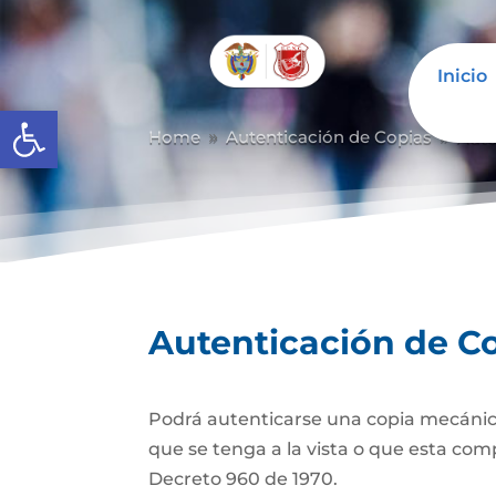
Inicio
Abrir barra de herramientas
Home
Autenticación de Copias
Aute
9
9
Autenticación de C
Podrá autenticarse una copia mecánic
que se tenga a la vista o que esta com
Decreto 960 de 1970.