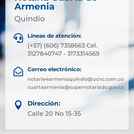
Armenia
Quindío
Líneas de atención:

(+57) (606) 7358663 Cel.
3127840747 - 3173314569
Correo electrónico:

notaria4armeniaquindio@ucnc.com.co
cuartaarmenia@supernotariado.gov.co
Dirección:

Calle 20 No 15-35