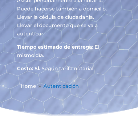
Asistir personalmente a la notaría.
Puede hacerse también a domicilio.
Llevar la cédula de ciudadanía.
Llevar el documento que se va a
autenticar.
Tiempo estimado de entrega:
El
mismo día.
Costo: SÍ.
Según tarifa notarial.
Home
Autenticación
9