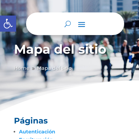
Abrir barra de herramientas
Mapa del sitio
Home
Mapa del sitio
9
Páginas
Autenticación