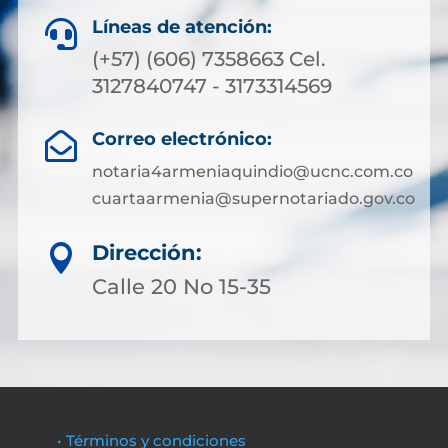
Líneas de atención:

(+57) (606) 7358663 Cel.
3127840747 - 3173314569
Correo electrónico:

notaria4armeniaquindio@ucnc.com.co
cuartaarmenia@supernotariado.gov.co
Dirección:

Calle 20 No 15-35
• Términos y condiciones