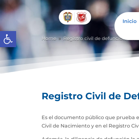
Inicio
Abrir barra de herramientas
Home
Registro civil de defunción
Re
9
9
Registro Civil de D
Es el documento público que prueba el
Civil de Nacimiento y en el Registro Civ