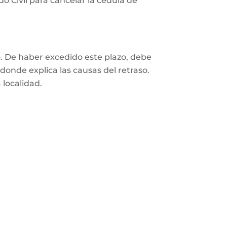
o Civil para cancelar la cédula de
o. De haber excedido este plazo, debe
 donde explica las causas del retraso.
 localidad.