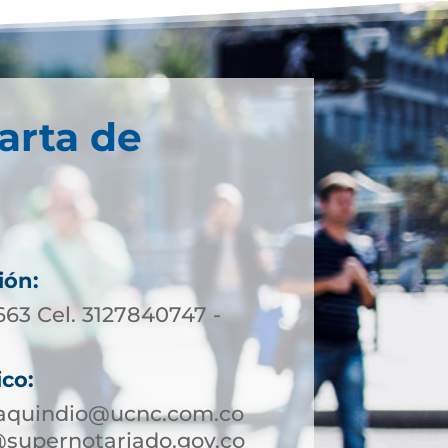
arta de
ión:
663 Cel. 3127840747 -
ico:
aquindio@ucnc.com.co
supernotariado.gov.co