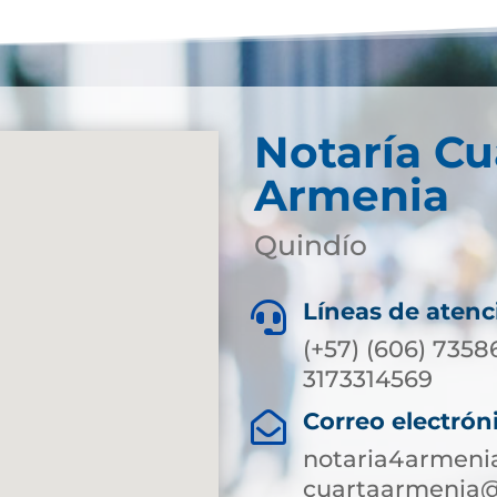
Notaría Cu
Armenia
Quindío
Líneas de atenc

(+57) (606) 7358
3173314569
Correo electrón

notaria4armeni
cuartaarmenia@