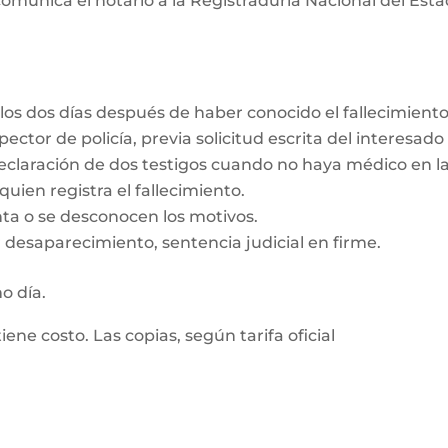
omunica el notario a la Registraduría Nacional del Estad
los dos días después de haber conocido el fallecimient
ector de policía, previa solicitud escrita del interesado
eclaración de dos testigos cuando no haya médico en la
uien registra el fallecimiento.
enta o se desconocen los motivos.
 desaparecimiento, sentencia judicial en firme.
mo día.
tiene costo. Las copias, según tarifa oficial