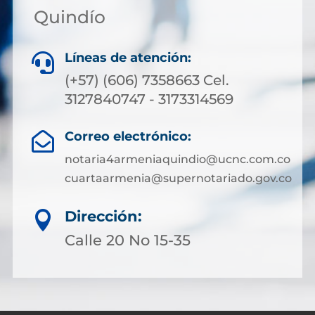
Quindío
Líneas de atención:

(+57) (606) 7358663 Cel.
3127840747 - 3173314569
Correo electrónico:

notaria4armeniaquindio@ucnc.com.co
cuartaarmenia@supernotariado.gov.co
Dirección:

Calle 20 No 15-35