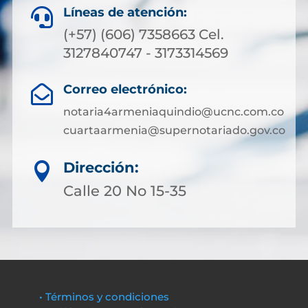
Líneas de atención:

(+57) (606) 7358663 Cel.
3127840747 - 3173314569
Correo electrónico:

notaria4armeniaquindio@ucnc.com.co
cuartaarmenia@supernotariado.gov.co
Dirección:

Calle 20 No 15-35
• Términos y condiciones