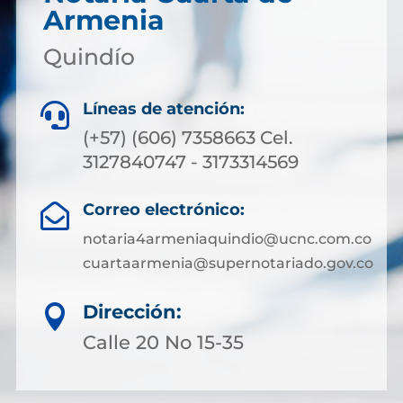
Armenia
Quindío
Líneas de atención:

(+57) (606) 7358663 Cel.
3127840747 - 3173314569
Correo electrónico:

notaria4armeniaquindio@ucnc.com.co
cuartaarmenia@supernotariado.gov.co
Dirección:

Calle 20 No 15-35