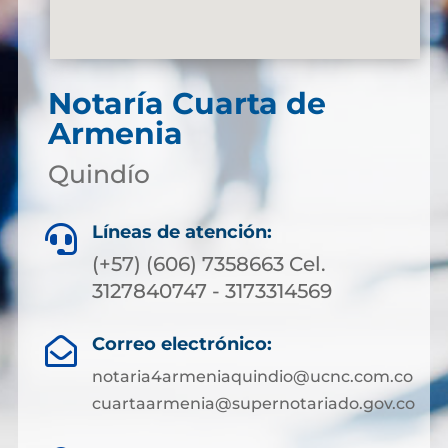
Notaría Cuarta de
Armenia
Quindío
Líneas de atención:

(+57) (606) 7358663 Cel.
3127840747 - 3173314569
Correo electrónico:

notaria4armeniaquindio@ucnc.com.co
cuartaarmenia@supernotariado.gov.co