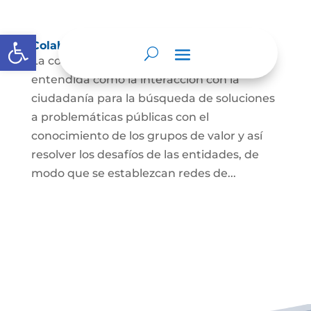
Abrir barra de herramientas
Colaboración e innovación abierta
La colaboración e innovación abierta es
entendida como la interacción con la
ciudadanía para la búsqueda de soluciones
a problemáticas públicas con el
conocimiento de los grupos de valor y así
resolver los desafíos de las entidades, de
modo que se establezcan redes de...