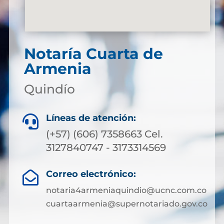
Notaría Cuarta de
Armenia
Quindío
Líneas de atención:

(+57) (606) 7358663 Cel.
3127840747 - 3173314569
Correo electrónico:

notaria4armeniaquindio@ucnc.com.co
cuartaarmenia@supernotariado.gov.co