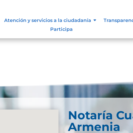
lasificada y reservada
Atención y servicios a la ciudadanía
Transparen
Participa
Notaría Cu
Armenia