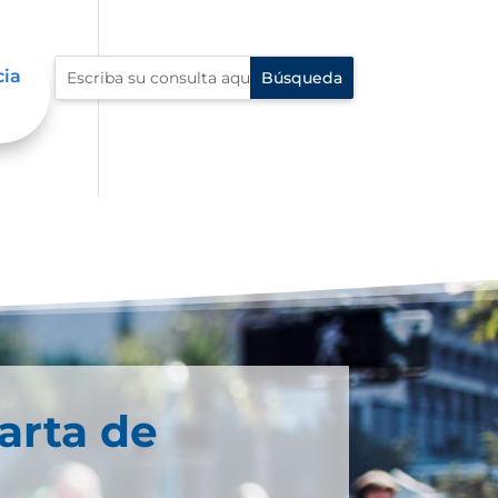
cia
arta de