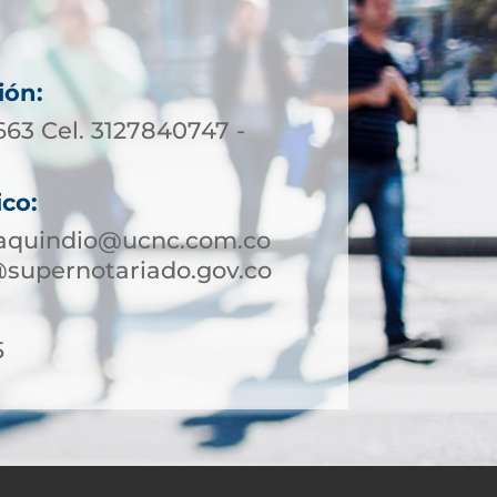
ión:
663 Cel. 3127840747 -
ico:
aquindio@ucnc.com.co
supernotariado.gov.co
5