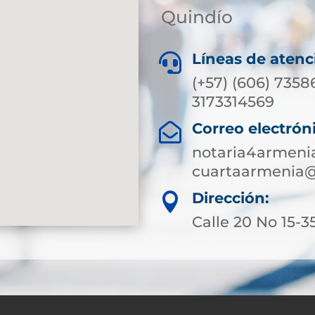
Quindío
Líneas de atenc

(+57) (606) 7358
3173314569
Correo electrón

notaria4armeni
cuartaarmenia@
Dirección:

Calle 20 No 15-3