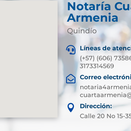
Notaría Cu
Armenia
Quindío
Líneas de atenc

(+57) (606) 7358
3173314569
Correo electrón

notaria4armeni
cuartaarmenia@
Dirección:

Calle 20 No 15-3