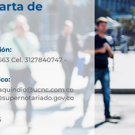
arta de
ión:
663 Cel. 3127840747 -
ico:
aquindio@ucnc.com.co
supernotariado.gov.co
5