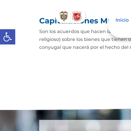
Capitulaciones Matrim
Inicio
Abrir barra de herramientas
Son los acuerdos que hacen las person
religioso) sobre los bienes que tienen 
conyugal que nacerá por el hecho del 