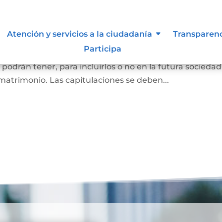
oniales
Atención y servicios a la ciudadanía
Transparen
Participa
as que se van a casar (por matrimonio civil o matrimon
o podrán tener, para incluirlos o no en la futura sociedad
matrimonio. Las capitulaciones se deben...