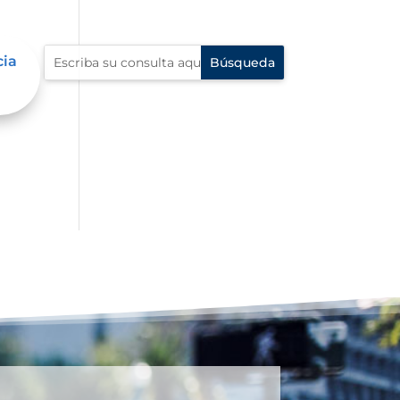
cia
io