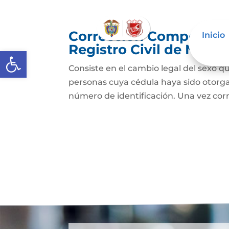
Corrección Componente
Inicio
Registro Civil de Naci
Abrir barra de herramientas
Consiste en el cambio legal del sexo qu
personas cuya cédula haya sido otorg
número de identificación. Una vez cor