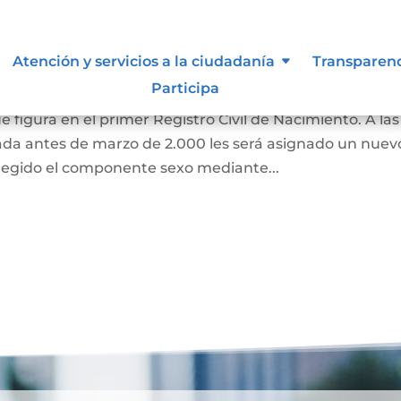
 de Identidad Sexual en el
Atención y servicios a la ciudadanía
Transparen
miento
Participa
e figura en el primer Registro Civil de Nacimiento. A las
ada antes de marzo de 2.000 les será asignado un nuev
regido el componente sexo mediante...