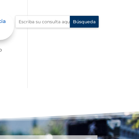
cia
o