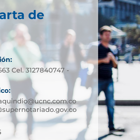
arta de
ión:
663 Cel. 3127840747 -
ico:
aquindio@ucnc.com.co
supernotariado.gov.co
5