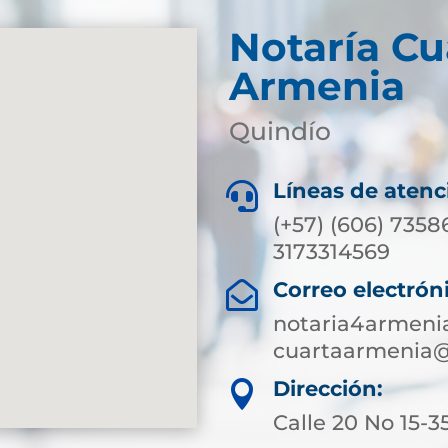
Notaría Cu
Armenia
Quindío
Líneas de atenc

(+57) (606) 7358
3173314569
Correo electrón

notaria4armeni
cuartaarmenia@
Dirección:

Calle 20 No 15-3