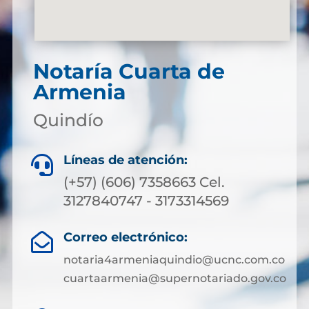
Notaría Cuarta de
Armenia
Quindío
Líneas de atención:

(+57) (606) 7358663 Cel.
3127840747 - 3173314569
Correo electrónico:

notaria4armeniaquindio@ucnc.com.co
cuartaarmenia@supernotariado.gov.co