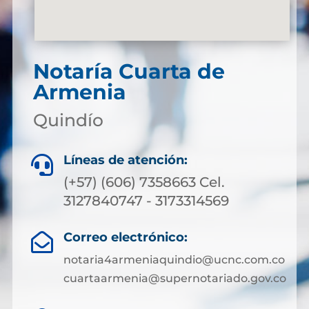
Notaría Cuarta de
Armenia
Quindío
Líneas de atención:

(+57) (606) 7358663 Cel.
3127840747 - 3173314569
Correo electrónico:

notaria4armeniaquindio@ucnc.com.co
cuartaarmenia@supernotariado.gov.co