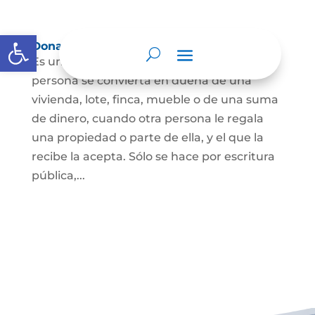
Abrir barra de herramientas
Donación
Es uno de los contratos cuyo fin es que una
persona se convierta en dueña de una
vivienda, lote, finca, mueble o de una suma
de dinero, cuando otra persona le regala
una propiedad o parte de ella, y el que la
recibe la acepta. Sólo se hace por escritura
pública,...