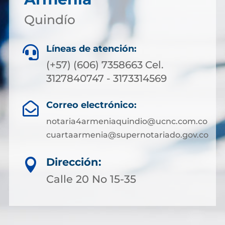
Quindío
Líneas de atención:

(+57) (606) 7358663 Cel.
3127840747 - 3173314569
Correo electrónico:

notaria4armeniaquindio@ucnc.com.co
cuartaarmenia@supernotariado.gov.co
Dirección:

Calle 20 No 15-35