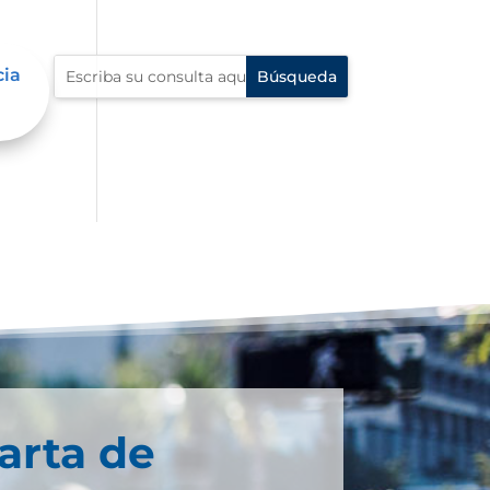
cia
arta de