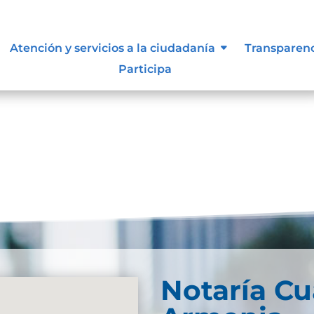
 siguen para tomar decisiones en
Atención y servicios a la ciudadanía
Transparen
Participa
Notaría Cu