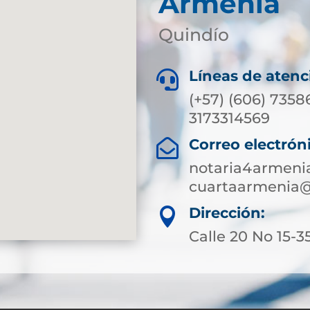
Armenia
Quindío
Líneas de atenc

(+57) (606) 7358
3173314569
Correo electrón

notaria4armeni
cuartaarmenia@
Dirección:

Calle 20 No 15-3