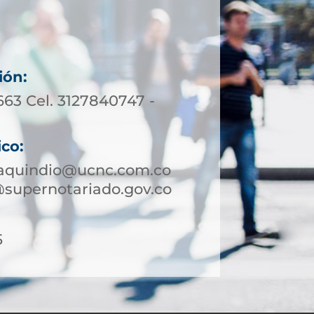
ión:
663 Cel. 3127840747 -
ico:
aquindio@ucnc.com.co
supernotariado.gov.co
5