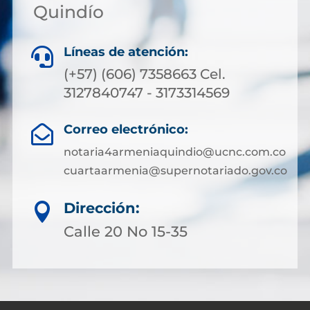
Quindío
Líneas de atención:

(+57) (606) 7358663 Cel.
3127840747 - 3173314569
Correo electrónico:

notaria4armeniaquindio@ucnc.com.co
cuartaarmenia@supernotariado.gov.co
Dirección:

Calle 20 No 15-35