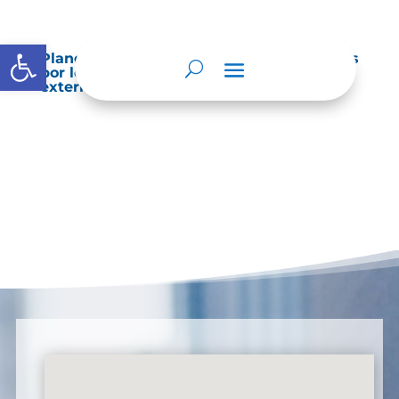
Abrir barra de herramientas
Planes de Mejoramiento vigentes exigidos
por los entes de control o auditoría
externos o internos.