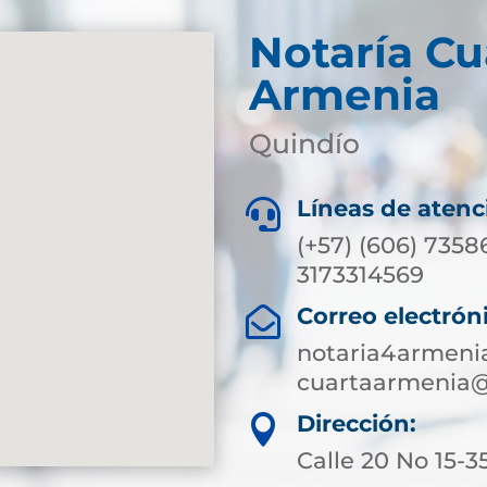
Notaría Cu
Armenia
Quindío
Líneas de atenc

(+57) (606) 7358
3173314569
Correo electrón

notaria4armeni
cuartaarmenia@
Dirección:

Calle 20 No 15-3