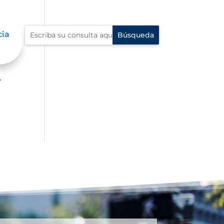
cia
er
y