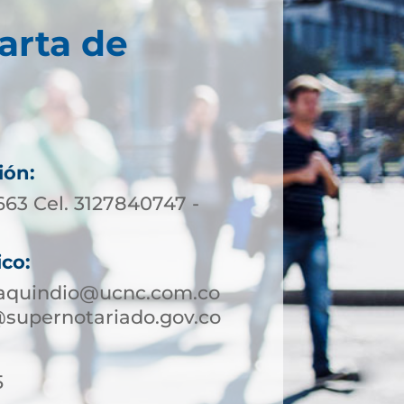
arta de
ión:
663 Cel. 3127840747 -
ico:
aquindio@ucnc.com.co
supernotariado.gov.co
5