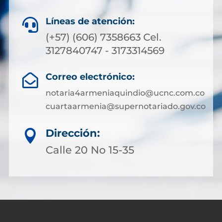
Líneas de atención:

(+57) (606) 7358663 Cel.
3127840747 - 3173314569
Correo electrónico:

notaria4armeniaquindio@ucnc.com.co
cuartaarmenia@supernotariado.gov.co
Dirección:

Calle 20 No 15-35